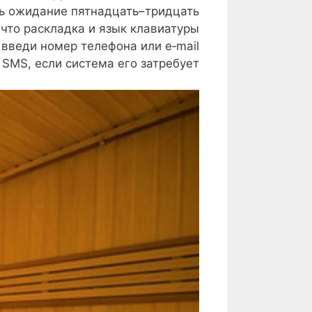
чь ожидание пятнадцать–тридцать
 что раскладка и язык клавиатуры
 введи номер телефона или e‑mail
 SMS, если система его затребует.