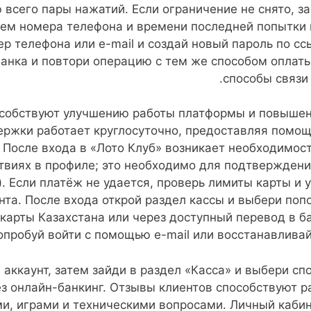
 всего пары нажатий. Если ограничение не снято, з
нием номера телефона и времени последней попытки 
р телефона или e-mail и создай новый пароль по сс
банка и повтори операцию с тем же способом оплаты
способы связи 
собствуют улучшению работы платформы и повышени
ержки работает круглосуточно, предоставляя помощ
. После входа в «Лото Клуб» возникает необходимос
твиях в профиле; это необходимо для подтверждения
). Если платёж не удается, проверь лимиты карты и 
та. После входа открой раздел кассы и выбери поп
карты Казахстана или через доступный перевод в б
попробуй войти с помощью e-mail или восстанавливай
аккаунт, затем зайди в раздел «Касса» и выбери сп
ез онлайн-банкинг. Отзывы клиентов способствуют 
и, играми и техническими вопросами. Личный кабин