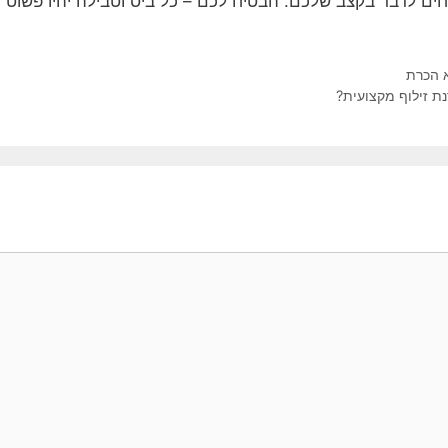
ם לדבר בקצב שלכם. הבטיח לכם – כל ביס וטבילה יהיו פשוט ע
 זילוף מקצועית?