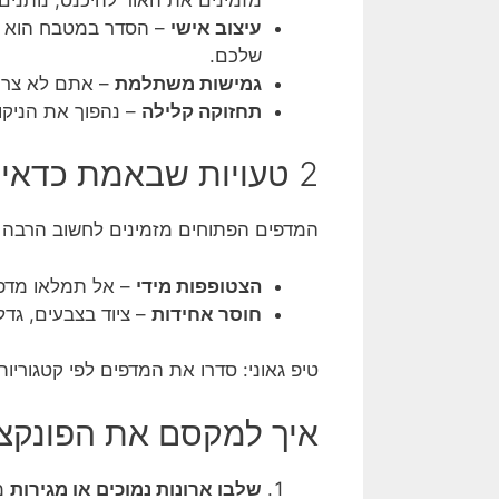
עיצוב אישי
– הסדר במטבח הוא שלכ
שלכם.
גמישות משתלמת
– אתם לא צריכי
תחזוקה קלילה
– נהפוך את הניקוי
2 טעויות שבאמת כדאי להימנע מהן – איך לא להרוס את הקסם?
המדפים הפתוחים מזמינים לחשוב הרבה מעב
הצטופפות מידי
– אל תמלאו מדפים
חוסר אחידות
– ציוד בצבעים, גדלי
טיפ גאוני: סדרו את המדפים לפי קטגוריות
איך למקסם את הפונקציונליות? 7 טיפים לג
שלבו ארונות נמוכים או מגירות
מת